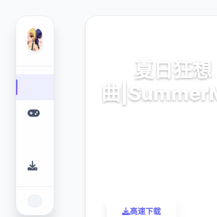
💻 热门推荐
夏日狂想
曲|SummerM
当时端繁体中文版,官方法网
9.4
2.3M
评分
下载
高速下载
了解更