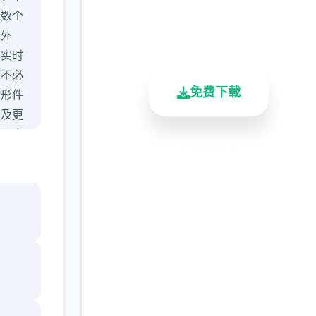
无数个
2.3M+
4.9/5
900K+
行外
总下载量
用户评分
活跃用户
确实时
方不必
免费下载
情形件
单及更
以跟人
段，又
安全下载
高速安装
完全免费
过时
客服支持
门旅行
、钓鱼
点数。