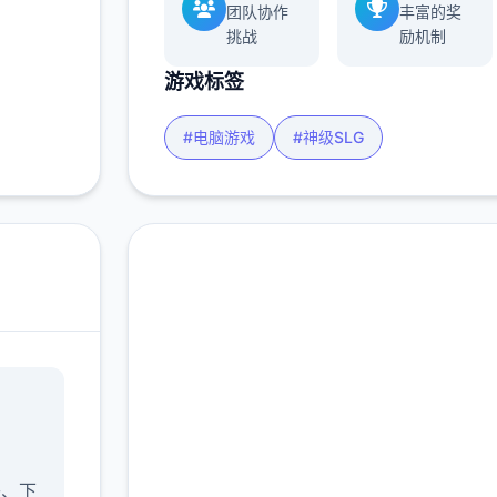
团队协作
丰富的奖
挑战
励机制
游戏标签
#电脑游戏
#神级SLG
高速下载 夏日狂想
曲|SummerMemories
完整版游戏，免费体验
午、下