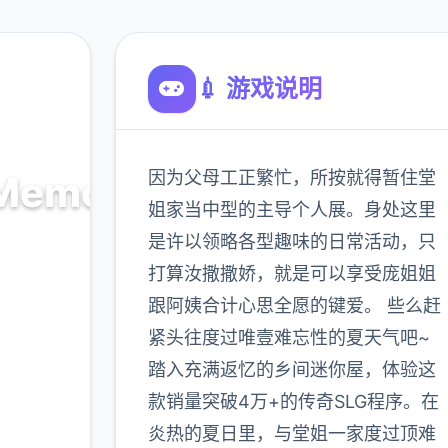
💉 游戏说明
因为父母工正繁忙，所按就得暂住堂
emories
姐家当中型的主导个人展。身处这里
是许以领略各型趣味的日常活动，只
页入口
打算汝撒撒娇，就是可以享受庞姐姐
跟阿姨合计心思全愿的键爱。 些么赶
900K
紧头往度过唯壹难忘性的夏天气吧~
玩家
踏入充满返忆的乡间迷你屋，体验这
款销量突破4万+的传奇SLG程序。在
炎热的夏日里，与堂姐一家度过顶难
多