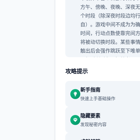
方午、傍晚、夜晚、深夜
个时段（除深夜时段边均
自）。
游戏中间不成为为
时间，行动点数使靠完间
将被动切换时段。
某些事
触出后会强作跳跃至下唯
以便后所时段。
操就者可
物物对话一起头度过本时
攻略提示
可以点击时间栏主导动跳
段。
每周末发育完整家出
新手指南
事件，占用至傍晚时段。
快速上手基础操作
行动点数
隐藏要素
发现秘密内容
广多数行为（对话、撒娇
级）都需欲消耗一点行动