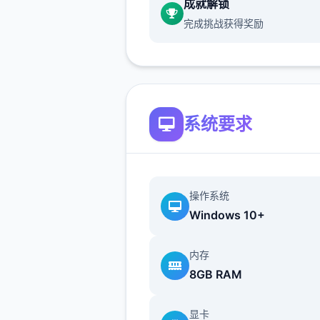
成就解锁
采用道具可以恢复行动点
完成挑战获得奖励
一时段切换后恢复行动点
一大值。
爬山（山）、偷
女（海边）消耗本时段所
动点数，触发后强制切换
时段。
随着游戏展程和本
系统要求
习，行动点数最大值可以
上。
技能系统
操作系统
Windows 10+
撒娇技能：学习以解锁对
娇界侧面选项。
被动技能
内存
以解锁对应的限制或打开
8GB RAM
用。
特殊技能：为玩家供
道具、金钱、数值增长远
显卡