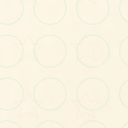
💽
～
No.1