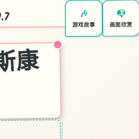
.7
📭
🎶
画面欣赏
游戏故事
○
欢
迎
来
到
米
斯
康
约