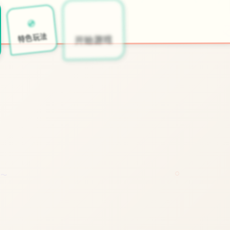
🧯
💿
开始游戏
特色玩法
○
～